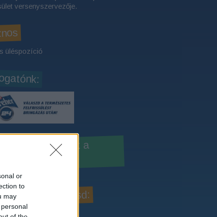
ület versenyszervezője.
znos
s üléspozíció
gatónk:
sd a Dreher24-et a
bookon!
sonal or
ection to
slom, hogy kövesd:
ou may
 personal
out of the