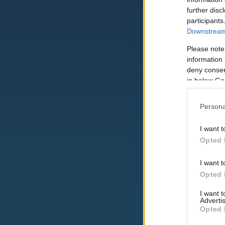
further disc
participants
Downstream 
Please note
information 
deny consent
in below Go
Persona
I want t
Opted 
I want t
Opted 
I want 
Advertis
Opted 