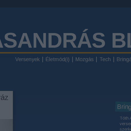
ÁSANDRÁS B
Versenyek
Életmód(i)
Mozgás
Tech
Bring
váz
Brin
Tóth 
verse
szerk