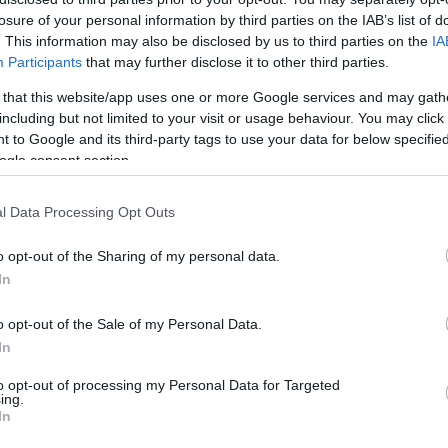
losure of your personal information by third parties on the IAB’s list of
Arch
. This information may also be disclosed by us to third parties on the
IA
Participants
that may further disclose it to other third parties.
2015
2015
 that this website/app uses one or more Google services and may gath
201
including but not limited to your visit or usage behaviour. You may click 
201
 to Google and its third-party tags to use your data for below specifi
201
ogle consent section.
2014
2014
201
l Data Processing Opt Outs
2014
2013
o opt-out of the Sharing of my personal data.
201
In
2013
T
...
o opt-out of the Sale of my Personal Data.
In
Beje
to opt-out of processing my Personal Data for Targeted
ing.
In