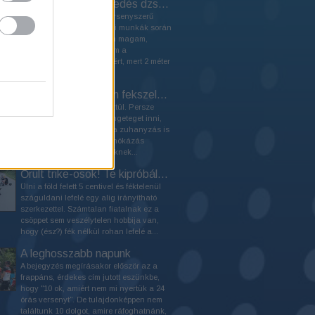
Közelharc a közlekedés dzsungelében
Amikor 18 évesen, 5 év versenyszerű
kerékpározás után a nyári munkák során
egy teherautóban találtam magam,
megváltozott a szemléletem a
közlekedésről. No nem azért, mert 2 méter
magasról néztem le a...
Csak nyomod aztán fekszel…
… mindezt 24 órán keresztül. Persze
közben kell enni is, sőt rengeteget inni,
valamint a menetek után a zuhanyzás is
ajánlott. Az egész napos mókázás
megterhelő testnek és léleknek...
Őrült trike-osok! Te kipróbálnád?
Ülni a föld felett 5 centivel és féktelenül
száguldani lefelé egy alig irányítható
szerkezettel. Számtalan fiatalnak ez a
csöppet sem veszélytelen hobbija van,
hogy (ész?) fék nélkül rohan lefelé a...
A leghosszabb napunk
A bejegyzés megírásakor először az a
frappáns, érdekes cím jutott eszünkbe,
hogy "10 ok, amiért nem mi nyertük a 24
órás versenyt". De tulajdonképpen nem
találtunk 10 dolgot, amire ráfoghatnánk,