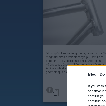
A kerékpárok menettulajdonságait nagymérté
meghatározza a váz alapanyaga. Tévhit azt
gondolni, hogy bicikli és bicikli között nincs
különbség, pláne ha eltérő anyagból készül a 
A vázak tulajdonságait nem csak a méretük, a
geometriájuk határozza meg, de fontos…
Blog -
Do 
If you wish 
TOV
sensitive in
confirm you
continue se
information 