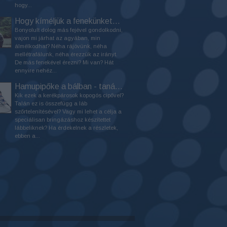
hogy...
Hogy kíméljük a fenekünket? Válasszunk megfelelő nyerget!
Bonyolult dolog más fejével gondolkodni,
vajon mi járhat az agyában, min
álmélkodhat? Néha rájövünk, néha
mellétrafálunk, néha érezzük az irányt.
De más fenekével érezni? Mi van? Hát
ennyire nehéz...
Hamupipőke a bálban - tanácsok cipővásárláshoz
Kik ezek a kerékpárosok kopogós cipővel?
Talán ez is összefügg a láb
szőrtelenítésével? Vagy mi lehet a célja a
speciálisan bringázáshoz készítettet
lábbeliknek? Ha érdekelnek a részletek,
ebben a...