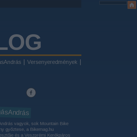
LOG
ásAndrás
Versenyeredmények
gásAndrás
András vagyok, sok Mountain Bike
ny győztese, a Bikemag.hu
esztője és a Veszprémi Kerékpáros