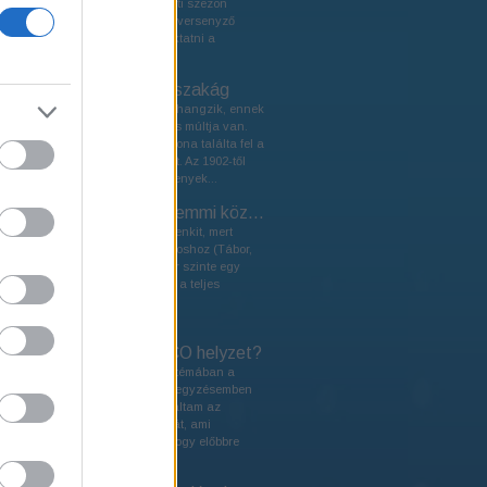
mountain bike és országúti szezon
holtidejében van. Minden versenyző
számára ideális lehet beiktatni a
felkészülésébe is. Mint...
A cyclocross, mint szakág
A szakág bár újkeletűnek hangzik, ennek
ellenére több mint 100 éves múltja van.
Eredetileg egy francia katona találta fel a
lovaglás alternatívájaként. Az 1902-től
rendezett cyclocross versenyek...
Világbajnokság a semmi közepén
A cím ne tévesszen meg senkit, mert
nagyon is közel volt a városhoz (Tábor,
Csehország), ugyanakkor szinte egy
puszta közepén készült el a teljes
verseny egy igen komoly
infrastruktúrával. A...
Hogy áll a hazai XCO helyzet?
A hazai versenyrendszer témában a
Bikemagra írt múltkori bejegyzésemben
kissé szomorúan tapasztaltam az
információáramlás hiányát, ami
elengedhetetlen ahhoz, hogy előbbre
léphessünk a...