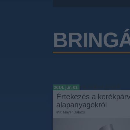
BRING
Címkék
»
vázalapanyagok
2014. jún 01.
Értekezés a kerékpár
alapanyagokról
írta:
Mayer Balázs