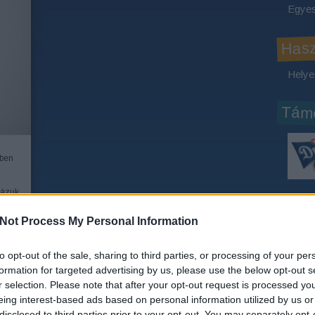
Egyes
Has
Helye
Támo
kben
vázuk.
Köve
Not Process My Personal Information
Face
to opt-out of the sale, sharing to third parties, or processing of your per
ÁBB
formation for targeted advertising by us, please use the below opt-out s
Java
r selection. Please note that after your opt-out request is processed y
eing interest-based ads based on personal information utilized by us or
disclosed to third parties prior to your opt-out. You may separately opt-