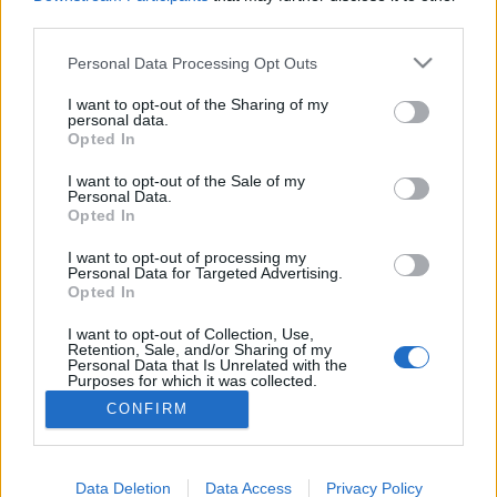
cuccok, amik persze színvilágban is illenek a
third parties.
kerékpárjukhoz. Nehéz a döntés, hiszen kismillió
verzió közül…
Please note that this website/app uses one or more Google
Personal Data Processing Opt Outs
services and may gather and store information including but
Ha nem tudod milyen bringát akarsz,
not limited to your visit or usage behaviour. You may click to
I want to opt-out of the Sharing of my
personal data.
grant or deny consent to Google and its third-party tags to
akkor neked ez kell!
Opted In
use your data for below specified purposes in below Google
bringasandras
•
2014. április 20.
0
consent section.
I want to opt-out of the Sale of my
Personal Data.
Opted In
Többször kértek már tőlem tanácsot az ismerősi
körből, hogy milyen kerékpárt vásároljanak
I want to opt-out of processing my
Personal Data for Targeted Advertising.
maguknak. Ez a kérdés így önmagában nem
Opted In
válaszolható meg véleményem szerint. Csak
elhamarkodott, a partnert lerázó válasz lenne, ha
I want to opt-out of Collection, Use,
rögtön rávágnánk, hogy "persze, mountain…
Retention, Sale, and/or Sharing of my
Personal Data that Is Unrelated with the
Purposes for which it was collected.
Opted Out
CONFIRM
Google consents
I want to allow Google to enable storage
Data Deletion
Data Access
Privacy Policy