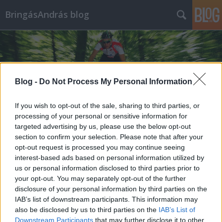
BringásAndrás blog
Blog -
Do Not Process My Personal Information
If you wish to opt-out of the sale, sharing to third parties, or
Címkék
»
treking
processing of your personal or sensitive information for
targeted advertising by us, please use the below opt-out
Kerékpár választási tanácsok
section to confirm your selection. Please note that after your
opt-out request is processed you may continue seeing
csajoknak
interest-based ads based on personal information utilized by
Mayer Balázs
•
2014. július 07.
0
us or personal information disclosed to third parties prior to
your opt-out. You may separately opt-out of the further
disclosure of your personal information by third parties on the
A legtöbb esetben egy leányzónak másféle elvárásai
IAB’s list of downstream participants. This information may
vannak a bringájával szemben, mint egy pasinak. A
also be disclosed by us to third parties on the
IAB’s List of
csajoknál többet számít a bringa kinézete, a „trendi”
Downstream Participants
that may further disclose it to other