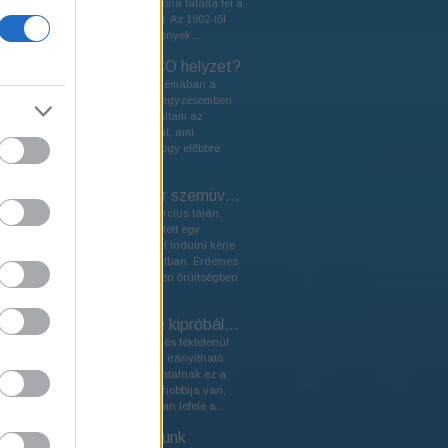
Eredetileg egy francia katona találta fel a
lovaglás alternatívájaként. Az 1902-től
rendezett cyclocross versenyek...
Hogy áll a hazai XCO helyzet?
A hazai versenyrendszer témában a
Bikemagra írt múltkori bejegyzésemben
kissé szomorúan tapasztaltam az
információáramlás hiányát, ami
elengedhetetlen ahhoz, hogy előbbre
léphessünk a...
24 óra az anti-racer szemüvege mögül
Történt még valamikor március táján,
hogy Andris barátom felvetett egy
elmebeteg ötletet, miszerint indulni kéne
a zánkai 24 óráson csapatban. Érdemes
tudni rólam, hogy bármilyen őrültségben
benne...
Őrült trike-osok! Te kipróbálnád?
Ülni a föld felett 5 centivel és féktelenül
száguldani lefelé egy alig irányítható
szerkezettel. Számtalan fiatalnak ez a
csöppet sem veszélytelen hobbija van,
hogy (ész?) fék nélkül rohan lefelé a...
A leghosszabb napunk