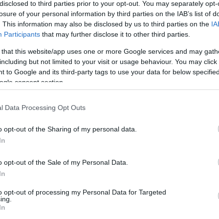
disclosed to third parties prior to your opt-out. You may separately opt-
Arch
losure of your personal information by third parties on the IAB’s list of
. This information may also be disclosed by us to third parties on the
IA
2015
Participants
that may further disclose it to other third parties.
2015
 that this website/app uses one or more Google services and may gath
201
including but not limited to your visit or usage behaviour. You may click 
201
 to Google and its third-party tags to use your data for below specifi
201
ogle consent section.
2014
2014
201
l Data Processing Opt Outs
2014
2013
o opt-out of the Sharing of my personal data.
201
In
2013
T
...
o opt-out of the Sale of my Personal Data.
In
Beje
to opt-out of processing my Personal Data for Targeted
ing.
In