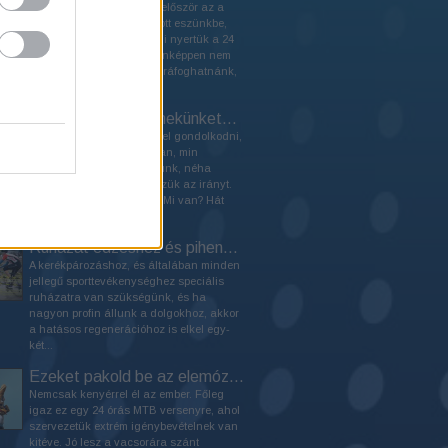
A bejegyzés megírásakor először az a
frappáns, érdekes cím jutott eszünkbe,
hogy "10 ok, amiért nem mi nyertük a 24
órás versenyt". De tulajdonképpen nem
találtunk 10 dolgot, amire ráfoghatnánk,
hogy...
Hogy kíméljük a fenekünket? Válasszunk megfelelő nyerget!
Bonyolult dolog más fejével gondolkodni,
vajon mi járhat az agyában, min
álmélkodhat? Néha rájövünk, néha
mellétrafálunk, néha érezzük az irányt.
De más fenekével érezni? Mi van? Hát
ennyire nehéz...
Ruházat edzéshez és pihenéshez, sör mellé
A kerékpározáshoz, és általában minden
jellegű sporttevékenységhez speciális
ruházatra van szükségünk, és ha
nagyon profin állunk a dolgokhoz, akkor
a hatásos regenerációhoz is elkel egy-
két...
Ezeket pakold be az elemózsiás kosárba a 24 órásra!
Nemcsak kenyérrel él az ember. Főleg
igaz ez egy 24 órás MTB versenyre, ahol
szervezetük extrém igénybevételnek van
kitéve. Jó lesz a vacsorára szánt