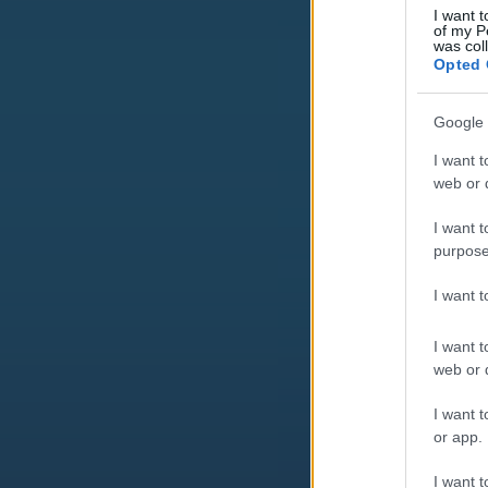
I want t
of my P
was col
Opted 
Google 
I want t
web or d
I want t
purpose
I want 
I want t
web or d
I want t
or app.
I want t