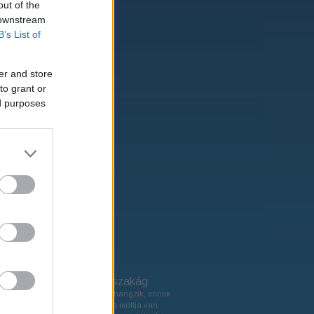
out of the
ívum
 downstream
B’s List of
 október
2
(
)
 február
1
(
)
er and store
4 december
2
(
)
to grant or
4 szeptember
1
(
)
ed purposes
4 augusztus
6
(
)
 július
12
(
)
 június
10
(
)
4 május
14
(
)
 április
9
(
)
 április
2
(
)
3 március
2
(
)
 február
1
(
)
ovább
gyzések
A cyclocross, mint szakág
A szakág bár újkeletűnek hangzik, ennek
ellenére több mint 100 éves múltja van.