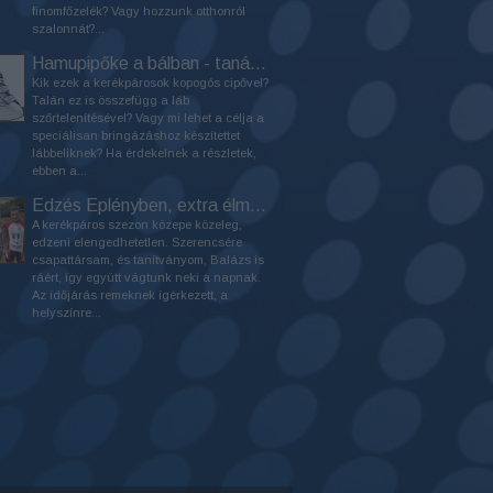
finomfőzelék? Vagy hozzunk otthonról
szalonnát?...
Hamupipőke a bálban - tanácsok cipővásárláshoz
Kik ezek a kerékpárosok kopogós cipővel?
Talán ez is összefügg a láb
szőrtelenítésével? Vagy mi lehet a célja a
speciálisan bringázáshoz készítettet
lábbeliknek? Ha érdekelnek a részletek,
ebben a...
Edzés Eplényben, extra élményekkel!
A kerékpáros szezon közepe közeleg,
edzeni elengedhetetlen. Szerencsére
csapattársam, és tanítványom, Balázs is
ráért, így együtt vágtunk neki a napnak.
Az időjárás remeknek ígérkezett, a
helyszínre...