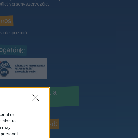
ület versenyszervezője.
znos
s üléspozíció
gatónk:
sd a Dreher24-et a
bookon!
sonal or
ection to
slom, hogy kövesd:
ou may
 personal