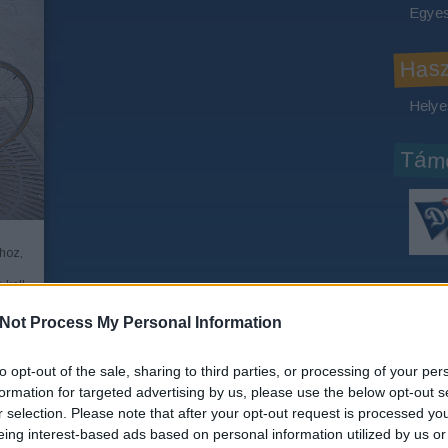
Egyes
Has
Helye
Támo
khoz,
 kell
Köve
y-egy
Not Process My Personal Information
Face
to opt-out of the sale, sharing to third parties, or processing of your per
formation for targeted advertising by us, please use the below opt-out s
Java
ÁBB
r selection. Please note that after your opt-out request is processed y
eing interest-based ads based on personal information utilized by us or