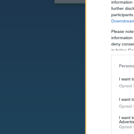
information 
further disc
participants
Downstream 
Please note
information 
deny consent
in below Go
Persona
I want t
Opted 
I want t
Opted 
I want 
Advertis
Opted 