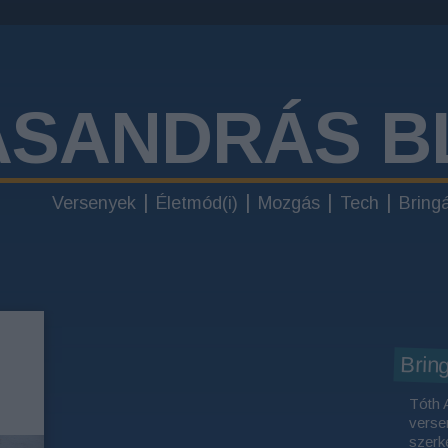
ÁSANDRÁS B
Versenyek
Életmód(i)
Mozgás
Tech
Bring
Brin
Tóth 
verse
szerk