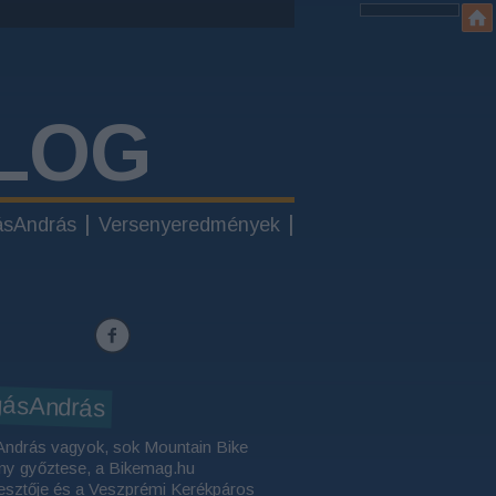
LOG
ásAndrás
Versenyeredmények
gásAndrás
András vagyok, sok Mountain Bike
ny győztese, a Bikemag.hu
esztője és a Veszprémi Kerékpáros