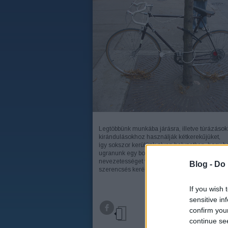
Legtöbbünk munkába járásra, illetve túrázáso
kirándulásokhoz használják kétkerekűjüket,
így sokszor kerülünk olyan helyzetben, hogy be
ugranunk egy boltba, esetleg megtekintünk eg
nevezetességet vagy múzeumot, ahova nem
Blog -
Do 
szerencsés kerékpárral behajtani.…
If you wish 
sensitive in
TOV
confirm you
continue se