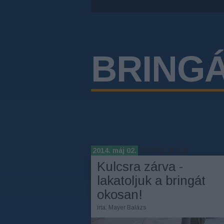
BRING
Címkék
»
kerékpárzár
2014. máj 02.
Kulcsra zárva -
lakatoljuk a bringát
okosan!
írta:
Mayer Balázs