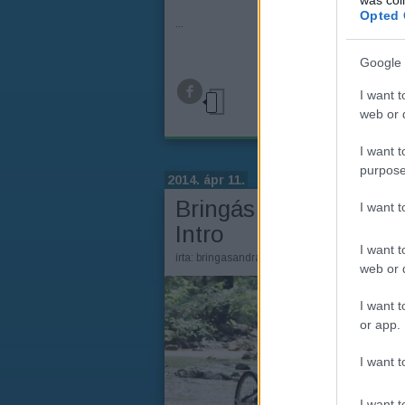
Opted 
...
Google 
TOV
I want t
web or d
I want t
purpose
2014. ápr 11.
Bringás András blog
I want 
Intro
I want t
írta:
bringasandras
web or d
I want t
or app.
I want t
I want t