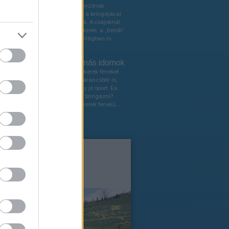
A legtöbb esetben egy leányzónak
másféle elvárásai vannak a bringájával
szemben, mint egy pasinak. A csajoknál
többet számít a bringa kinézete, a „trendi”
cuccok, amik persze színvilágban is
illenek a...
Bringás csajok, formás idomok
Miért is jó bringázni? Mert kerek feneket
kapunk és megszűnik a narancsbőr is,
emellett egészséges és egy jó sport. És
miért jó nekünk férfiaknak bringázni?
Mert nézegethetjük a sok kerek fenekű,...
pr 15.
ke.hu Kupa -
ovákgyarmat
ngasandras