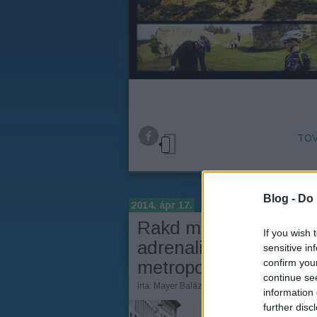
TOV
Blog -
Do 
2014. ápr 17.
Rakd meg a városban
If you wish 
adrenalinszörf a
sensitive in
confirm you
metropoliszban
continue se
írta:
Mayer Balázs
information 
further disc