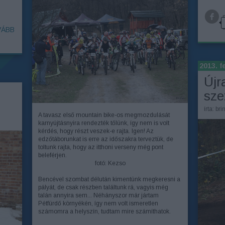
ÁBB
2013. f
Újra
sze
írta:
bri
A tavasz első mountain bike-os megmozdulását
karnyújtásnyira rendezték tőlünk, így nem is volt
kérdés, hogy részt veszek-e rajta. Igen! Az
edzőtáborunkat is erre az időszakra terveztük, de
toltunk rajta, hogy az itthoni verseny még pont
beleférjen.
fotó: Kezso
Bencével szombat délután kimentünk megkeresni a
pályát, de csak részben találtunk rá, vagyis még
talán annyira sem... Néhányszor már jártam
Pétfürdő környékén, így nem volt ismeretlen
számomra a helyszín, tudtam mire számíthatok.