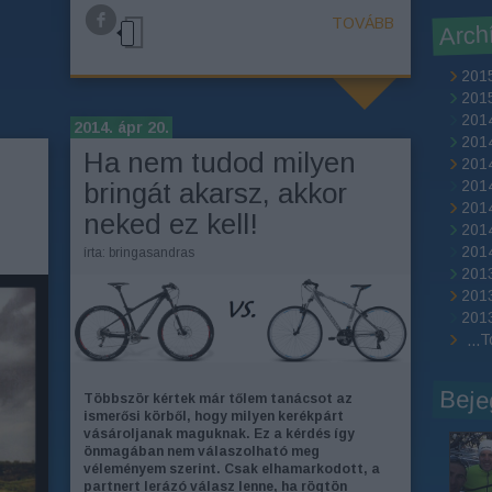
TOVÁBB
Arch
2015
2015
201
2014. ápr 20.
201
Ha nem tudod milyen
201
bringát akarsz, akkor
2014
2014
neked ez kell!
201
2014
írta:
bringasandras
2013
201
2013
T
...
Beje
Többször kértek már tőlem tanácsot az
ismerősi körből, hogy milyen kerékpárt
vásároljanak maguknak. Ez a kérdés így
önmagában nem válaszolható meg
véleményem szerint. Csak elhamarkodott, a
partnert lerázó válasz lenne, ha rögtön