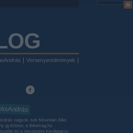
LOG
ásAndrás
Versenyeredmények
gásAndrás
András vagyok, sok Mountain Bike
ny győztese, a Bikemag.hu
esztője és a Veszprémi Kerékpáros