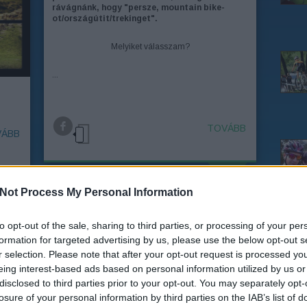
rávágnánk, hogy "persze, mountain bike-
ot/országútit/trekinget".
Melyiket válasszam?
...
TOVÁBB
ÁBB
Not Process My Personal Information
2014. ápr 14.
Készülj velünk a 24 órás
! –
to opt-out of the sale, sharing to third parties, or processing of your per
mountain bike
formation for targeted advertising by us, please use the below opt-out s
maratonra - I.
r selection. Please note that after your opt-out request is processed y
eing interest-based ads based on personal information utilized by us or
írta:
bringasandras
disclosed to third parties prior to your opt-out. You may separately opt-
losure of your personal information by third parties on the IAB’s list of