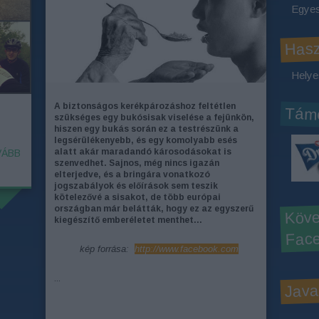
Egyes
Has
Helye
A biztonságos kerékpározáshoz feltétlen
Támo
szükséges egy bukósisak viselése a fejünkön,
hiszen egy bukás során ez a testrészünk a
legsérülékenyebb, és egy komolyabb esés
alatt akár maradandó károsodásokat is
ÁBB
szenvedhet.
Sajnos, még nincs igazán
elterjedve, és a bringára vonatkozó
jogszabályok és előírások sem teszik
kötelezővé a sisakot, de több európai
országban már belátták, hogy ez az egyszerű
Köve
kiegészítő emberéletet menthet…
Face
kép forrása:
http://www.facebook.com
...
Java