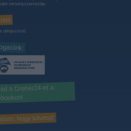
ület versenyszervezője.
znos
s üléspozíció
gatónk:
sd a Dreher24-et a
bookon!
slom, hogy kövesd: