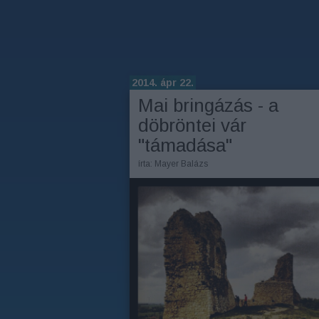
2014. ápr 22.
Mai bringázás - a
döbröntei vár
"támadása"
írta:
Mayer Balázs