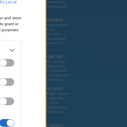
B’s List of
órás versenyt". De tulajdonképpen nem
találtunk 10 dolgot, amire ráfoghatnánk,
hogy...
er and store
Hogy kíméljük a fenekünket? Válasszunk megfelelő nyerget!
to grant or
Bonyolult dolog más fejével gondolkodni,
ed purposes
vajon mi járhat az agyában, min
álmélkodhat? Néha rájövünk, néha
mellétrafálunk, néha érezzük az irányt.
De más fenekével érezni? Mi van? Hát
ennyire nehéz...
Nemzetközi hírességek kerékpáron
A kerékpár, a bringa, a bicikli, a canga,
vagy éppen ahogy hívjuk népszerű, és
stílusos közlekedési eszköz, a kezdetek
óta, hiszen Pierre Michaux már 1861-ben
feltalálta az első velócipédet. Számos...
Ruházat edzéshez és pihenéshez, sör mellé
A kerékpározáshoz, és általában minden
jellegű sporttevékenységhez speciális
ruházatra van szükségünk, és ha
nagyon profin állunk a dolgokhoz, akkor
a hatásos regenerációhoz is elkel egy-
két...
Kerékpár választási tanácsok csajoknak