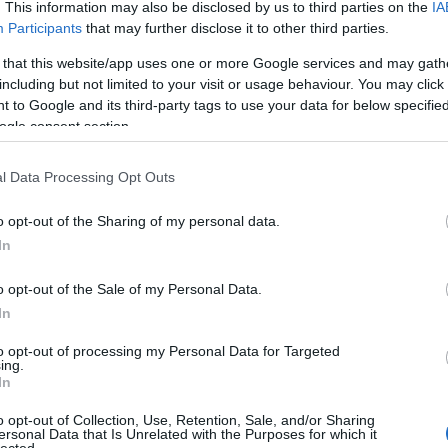
. This information may also be disclosed by us to third parties on the
IA
Participants
that may further disclose it to other third parties.
 that this website/app uses one or more Google services and may gath
including but not limited to your visit or usage behaviour. You may click 
 to Google and its third-party tags to use your data for below specifi
ogle consent section.
l Data Processing Opt Outs
A 24 órás verseny nevének már a csengése is
kább a
o opt-out of the Sharing of my personal data.
izgalmat kelt, hiszen egy néhány órás verseny is
ntain
kemény menet tud lenni, hát még egy 24 órás! Nem
In
lt el
csoda, ha mindenki felkapja a fejét egy olyan
sült
szalagcím olvasatán, hogy „24 órás verseny lesz a
gyik
…“ Mi pedig nem kisebb célt tűztünk ki, minthogy
o opt-out of the Sale of my Personal Data.
zámít
egy ilyen mountain bike versenyre fogunk
In
is és
felkészülni csapatunkkal.
tve a
 egy
to opt-out of processing my Personal Data for Targeted
Pattanásig feszült idegekkel a rajtnál. Pedig hátra
ing.
van még 24 óra...
In
...
o opt-out of Collection, Use, Retention, Sale, and/or Sharing
otosubm.jpeg
ersonal Data that Is Unrelated with the Purposes for which it
lected.