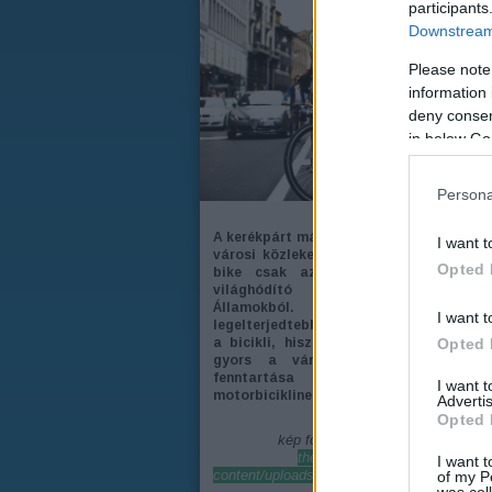
participants
Downstream 
Please note
information 
deny consent
in below Go
Persona
A kerékpárt már az „ősidőkben” is legin
I want t
városi közlekedésre találták fel, a mou
Opted 
bike csak az 1970-es években indu
világhódító útjára az Egye
Államokból. Napjainkban is az e
I want t
legelterjedtebb közlekedési eszköznek s
Opted 
a bicikli, hiszen környezetbarát, mobil
gyors a városi forgalomban, ille
fenntartása is olcsóbb, mint
I want 
motorbiciklinek, esetleg autónak.
Advertis
Opted 
kép forrása:
http://www.itchy-
themovement.com/wp-
I want t
content/uploads/2013/06/www.flickr.comph
of my P
was col