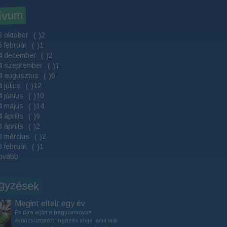
ívum
 október
2
(
)
 február
1
(
)
4 december
2
(
)
4 szeptember
1
(
)
4 augusztus
6
(
)
 július
12
(
)
 június
10
(
)
4 május
14
(
)
 április
9
(
)
 április
2
(
)
3 március
2
(
)
 február
1
(
)
ovább
gyzések
Megint eltelt egy év
És újra eljött a hagyományos
évbúcsúztató bringázás ideje, amit már