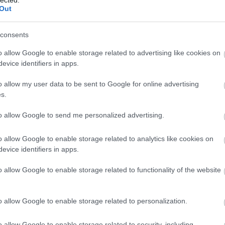
Out
TOVÁBB
consents
ÁBB
o allow Google to enable storage related to advertising like cookies on
evice identifiers in apps.
2013. ápr 21.
o allow my user data to be sent to Google for online advertising
Kaktus Bike Maraton -
s.
Svätý Jur
to allow Google to send me personalized advertising.
írta:
bringasandras
2013. á
o allow Google to enable storage related to analytics like cookies on
ebi
evice identifiers in apps.
Egy véletlentől vezérelve a Pozsony melletti
Szl
Svätý Jurban (Szentgyörgy), a Kaktus Bike
o allow Google to enable storage related to functionality of the website
Maratonon kötöttünk ki április 20-án. Nem
írta:
bri
különösebben izgatott a dolog, hogy részt
vegyünk a versenyen, de a csapattársak
ajánlására mégis elindultam.
o allow Google to enable storage related to personalization.
A 75 kilométeres hosszú táv szintrajzának
o allow Google to enable storage related to security, including
fürkészése után a korábbi évek eredménylistáinak