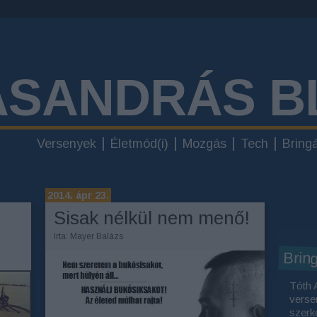
ÁSANDRÁS B
Versenyek
Életmód(i)
Mozgás
Tech
Bring
2014. ápr 23.
Sisak nélkül nem menő!
írta:
Mayer Balázs
Brin
Tóth 
verse
szerk