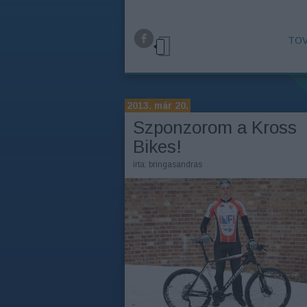
TOV
2013. már 20.
Szponzorom a Kross
Bikes!
írta:
bringasandras