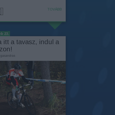
TOVÁBB
eb 23.
 itt a tavasz, indul a
zon!
ngasandras