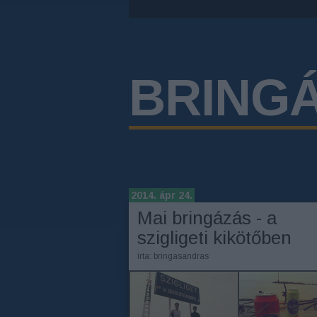
BRING
2014. ápr 24.
Mai bringázás - a
szigligeti kikötőben
írta:
bringasandras