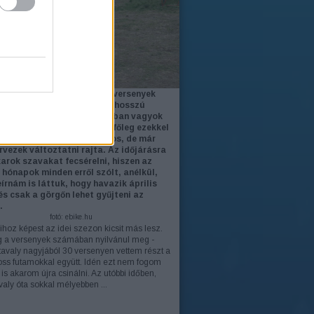
i szezonra a cross country versenyek
sztályát és a maratonok hosszú
 tűztem ki célul. Bár tisztában vagyok
hogy ez a két versenyforma főleg ezekkel
álasztással ellentmondásos, de már
rvezek változtatni rajta. Az időjárásra
arok szavakat fecsérelni, hiszen az
 hónapok minden erről szólt, anélkül,
eírnám is láttuk, hogy havazik április
 és csak a görgőn lehet gyűjteni az
.
fotó: ebike.hu
yihoz képest az idei szezon kicsit más lesz.
g a versenyek számában nyilvánul meg -
tavaly nagyjából 30 versenyen vettem részt a
oss futamokkal együtt. Idén ezt nem fogom
is akarom újra csinálni. Az utóbbi időben,
avaly óta sokkal mélyebben ...