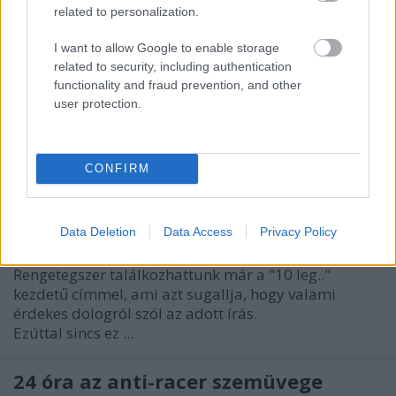
related to personalization.
I want to allow Google to enable storage
related to security, including authentication
functionality and fraud prevention, and other
user protection.
Ezt a 10 dolgot inkább ne edd
CONFIRM
kerékpározás közben!
bringasandras
•
2014. augusztus 15.
0
Data Deletion
Data Access
Privacy Policy
Rengetegszer találkozhattunk már a "10 leg.."
kezdetű címmel, ami azt sugallja, hogy valami
érdekes dologról szól az adott írás.
Ezúttal sincs ez ...
24 óra az anti-racer szemüvege