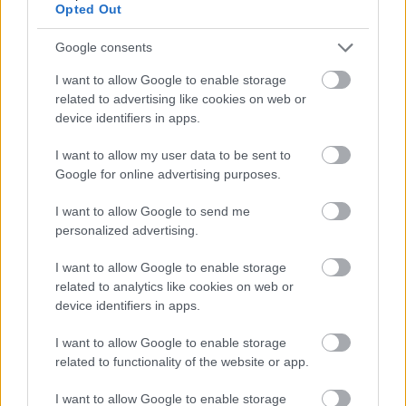
Hogy áll a hazai XCO helyzet?
Opted Out
bringasandras
•
2014. szeptember 04.
0
Google consents
I want to allow Google to enable storage
A hazai versenyrendszer témában a Bikemagra írt
related to advertising like cookies on web or
múltkori bejegyzésemben
kissé szomorúan
device identifiers in apps.
tapasztaltam az információáramlás hiányát, ami ...
I want to allow my user data to be sent to
Mai bringázás - Lugos-tető XCO
Google for online advertising purposes.
pályabejárás
I want to allow Google to send me
personalized advertising.
Mayer Balázs
•
2014. augusztus 17.
0
I want to allow Google to enable storage
related to analytics like cookies on web or
device identifiers in apps.
I want to allow Google to enable storage
related to functionality of the website or app.
I want to allow Google to enable storage