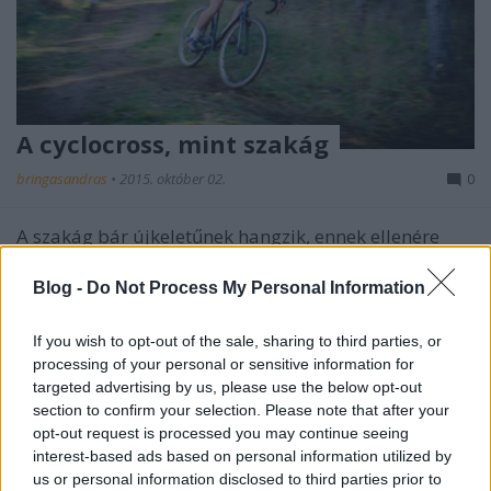
A cyclocross, mint szakág
bringasandras
•
2015. október 02.
0
A szakág bár újkeletűnek hangzik, ennek ellenére
több mint 100 éves múltja van. Eredetileg egy
francia katona találta fel a lovaglás ...
Blog -
Do Not Process My Personal Information
Világbajnokság a semmi közepén
If you wish to opt-out of the sale, sharing to third parties, or
processing of your personal or sensitive information for
bringasandras
•
2015. február 03.
0
targeted advertising by us, please use the below opt-out
section to confirm your selection. Please note that after your
opt-out request is processed you may continue seeing
A cím ne tévesszen meg senkit, mert nagyon is közel
interest-based ads based on personal information utilized by
volt a városhoz (Tábor, Csehország), ugyanakkor
us or personal information disclosed to third parties prior to
szinte egy puszta közepén készült el a teljes ...