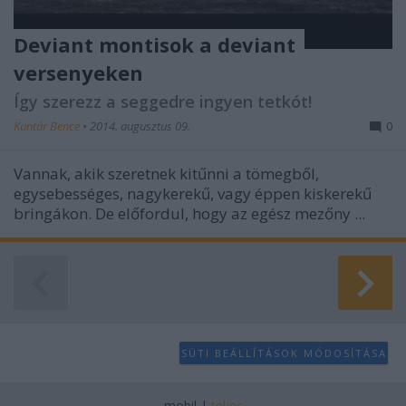
Deviant montisok a deviant
versenyeken
Így szerezz a seggedre ingyen tetkót!
Kuntár Bence
•
2014. augusztus 09.
0
Vannak, akik szeretnek kitűnni a tömegből,
egysebességes, nagykerekű, vagy éppen kiskerekű
bringákon. De előfordul, hogy az egész mezőny ...
SÜTI BEÁLLÍTÁSOK MÓDOSÍTÁSA
mobil
|
teljes