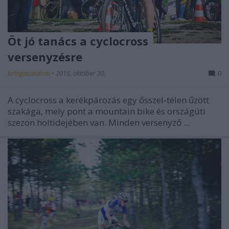
Öt jó tanács a cyclocross
versenyzésre
bringasandras
•
2015. október 30.
0
A cyclocross a kerékpározás egy ősszel-télen űzött
szakága, mely pont a mountain bike és országúti
szezon holtidejében van. Minden versenyző ...