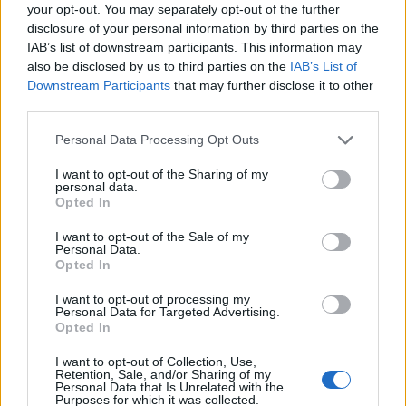
your opt-out. You may separately opt-out of the further
disclosure of your personal information by third parties on the
Megint eltelt egy év
IAB’s list of downstream participants. This information may
also be disclosed by us to third parties on the
IAB’s List of
bringasandras
•
2014. december 31.
0
Downstream Participants
that may further disclose it to other
third parties.
És újra eljött a hagyományos évbúcsúztató
Please note that this website/app uses one or more Google
bringázás ideje, amit már az Isten se tudja mióta
Personal Data Processing Opt Outs
services and may gather and store information including but
tartanak már az ajkaiak.
not limited to your visit or usage behaviour. You may click to
I want to opt-out of the Sharing of my
...
personal data.
grant or deny consent to Google and its third-party tags to
Opted In
use your data for below specified purposes in below Google
SógorCross
consent section.
I want to opt-out of the Sale of my
Personal Data.
bringasandras
•
2014. december 03.
0
Opted In
I want to opt-out of processing my
A hosszú versenyzésmentes időszakot saját
Personal Data for Targeted Advertising.
szórakoztatásra néha megtöröm egy-egy
Opted In
megmérettetésen való indulással. Ezek nem
I want to opt-out of Collection, Use,
feltétlenül egy adott ...
Retention, Sale, and/or Sharing of my
Personal Data that Is Unrelated with the
Purposes for which it was collected.